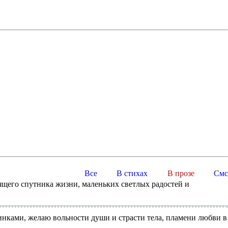
Все
В стихах
В прозе
Смс
бящего спутника жизни, маленьких светлых радостей и
инками, желаю вольности души и страсти тела, пламени любви в