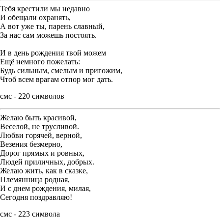
Тебя крестили мы недавно
И обещали охранять,
А вот уже ты, парень славный,
За нас сам можешь постоять.
И в день рождения твой можем
Ещё немного пожелать:
Будь сильным, смелым и пригожим,
Чтоб всем врагам отпор мог дать.
смс - 220 символов
Желаю быть красивой,
Веселой, не трусливой.
Любви горячей, верной,
Везения безмерно,
Дорог прямых и ровных,
Людей приличных, добрых.
Желаю жить, как в сказке,
Племянница родная,
И с днем рождения, милая,
Сегодня поздравляю!
смс - 223 символа