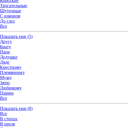
Короткие
Трогательные
Шуточные
С юмором
До слез
Все
Показать
еще (5)
Другу
Брату
Папе
Дедушке
Дяде
Крестному
Племяннику
Мужу
Зятю
Любимому
Парню
Все
Показать
еще (8)
Все
В стихах
В прозе