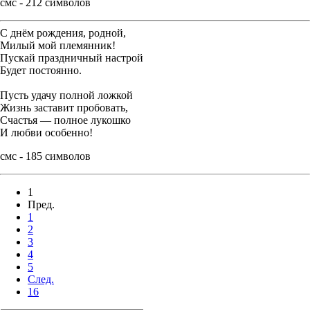
смс - 212 символов
С днём рождения, родной,
Милый мой племянник!
Пускай праздничный настрой
Будет постоянно.
Пусть удачу полной ложкой
Жизнь заставит пробовать,
Счастья — полное лукошко
И любви особенно!
смс - 185 символов
1
Пред.
1
2
3
4
5
След.
16