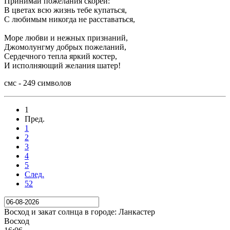
Принимай пожелания скорей:
В цветах всю жизнь тебе купаться,
С любимым никогда не расставаться,
Море любви и нежных признаний,
Джомолунгму добрых пожеланий,
Сердечного тепла яркий костер,
И исполняющий желания шатер!
смс - 249 символов
1
Пред.
1
2
3
4
5
След.
52
Восход и закат солнца
в городе: Ланкастер
Восход