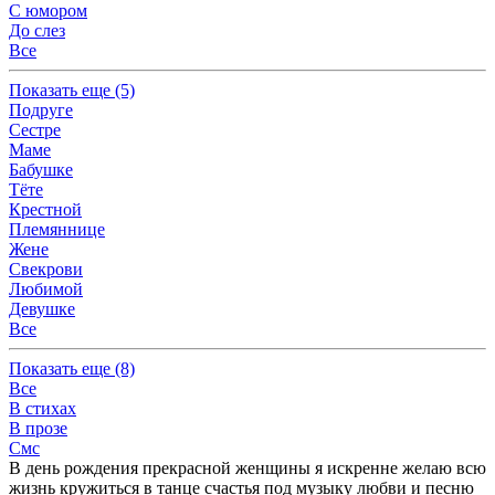
С юмором
До слез
Все
Показать
еще (5)
Подруге
Сестре
Маме
Бабушке
Тёте
Крестной
Племяннице
Жене
Свекрови
Любимой
Девушке
Все
Показать
еще (8)
Все
В стихах
В прозе
Смс
В день рождения прекрасной женщины я искренне желаю всю
жизнь кружиться в танце счастья под музыку любви и песню