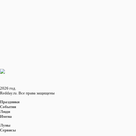
Пред.
1
2
3
4
5
След.
12
Восход и закат солнца
в городе: Ланкастер
Восход
16:07
Закат
05:49
2026 год.
Redday.ru. Все права защищены
Праздники
События
Люди
Имена
Луны
Сервисы