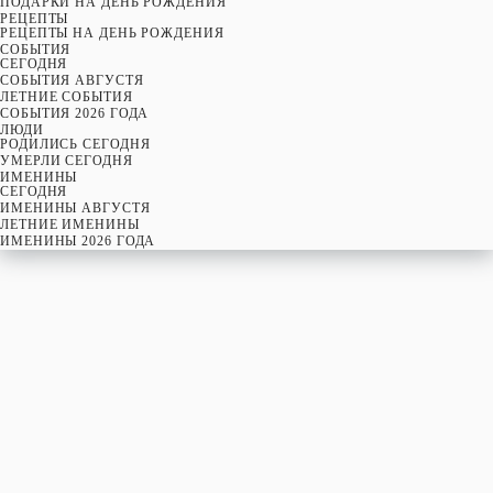
ПОДАРКИ НА ДЕНЬ РОЖДЕНИЯ
РЕЦЕПТЫ
РЕЦЕПТЫ НА ДЕНЬ РОЖДЕНИЯ
СОБЫТИЯ
CЕГОДНЯ
СОБЫТИЯ АВГУСТЯ
ЛЕТНИЕ СОБЫТИЯ
СОБЫТИЯ 2026 ГОДА
ЛЮДИ
РОДИЛИСЬ СЕГОДНЯ
УМЕРЛИ СЕГОДНЯ
ИМЕНИНЫ
CЕГОДНЯ
ИМЕНИНЫ АВГУСТЯ
ЛЕТНИЕ ИМЕНИНЫ
ИМЕНИНЫ 2026 ГОДА
пятница
7
августя
219-й день, 32-ая неделя,
1-ая пятница августя
год 2026 от Рождества Христова, 25 июля по старому стилю
год 5787 от Сотворения Мира, 30-й день месяца Ав
Римское написание
VII-VIII-MMXXVI
Именины