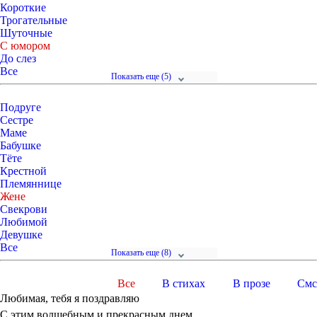
Короткие
Трогательные
Шуточные
С юмором
До слез
Все
Показать
еще (5)
Подруге
Сестре
Маме
Бабушке
Тёте
Крестной
Племяннице
Жене
Свекрови
Любимой
Девушке
Все
Показать
еще (8)
Все
В стихах
В прозе
Смс
Любимая, тебя я поздравляю
С этим волшебным и прекрасным днем,