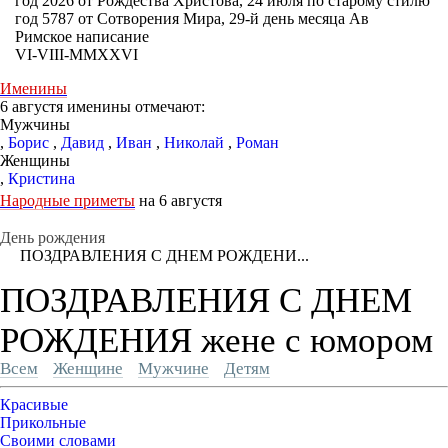
год 2026 от Рождества Христова, 24 июля по старому стилю
год 5787 от Сотворения Мира, 29-й день месяца Ав
Римское написание
VI-VIII-MMXXVI
Именины
6 августя именины отмечают:
Мужчины
,
Борис
,
Давид
,
Иван
,
Николай
,
Роман
Женщины
,
Кристина
Народные приметы
на 6 августя
День рождения
ПОЗДРАВЛЕНИЯ С ДНЕМ РОЖДЕНИ...
ПОЗДРАВЛЕНИЯ С ДНЕМ
РОЖДЕНИЯ жене с юмором
Всем
Женщине
Мужчине
Детям
Красивые
Прикольные
Своими словами