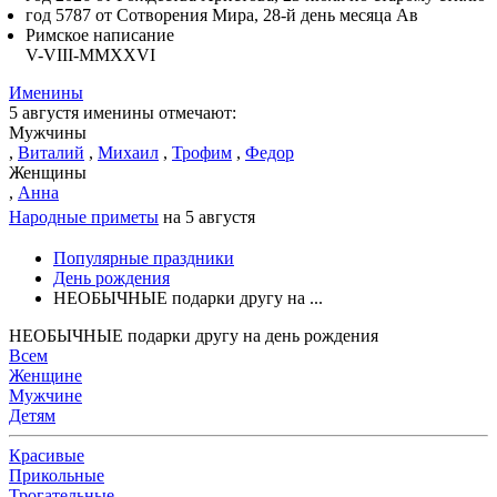
год 5787 от Сотворения Мира, 28-й день месяца Ав
Римское написание
V-VIII-MMXXVI
Именины
5 августя именины отмечают:
Мужчины
,
Виталий
,
Михаил
,
Трофим
,
Федор
Женщины
,
Анна
Народные приметы
на 5 августя
Популярные праздники
День рождения
НЕОБЫЧНЫЕ подарки другу на ...
НЕОБЫЧНЫЕ подарки другу на день рождения
Всем
Женщине
Мужчине
Детям
Красивые
Прикольные
Трогательные