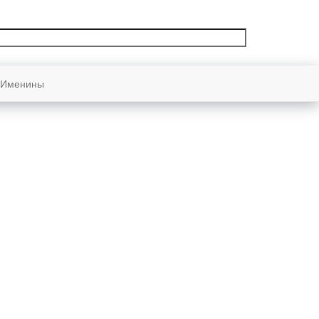
Именины
Восход и закат солнца
в городе:
Ланкастер
Восход
16:07
Закат
05:49