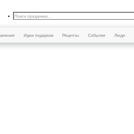
авления
Идеи подарков
Рецепты
События
Люди
лярные праздники
День рождения
е
е
ые
Прикольные
Трогательные