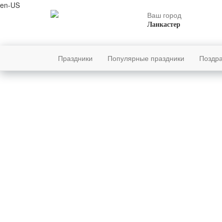
en-US
Ваш город
Ланкастер
Праздники
Популярные праздники
Поздр
пятница
Попу
7
августя
219-й день, 32-ая неделя,
1-ая пятница августя
Всем
Женщин
год 2026 от Рождества Христова, 25
Мужчин
июля по старому стилю
Детям
год 5787 от Сотворения Мира, 30-й
день месяца Ав
Римское написание
Красив
VII-VIII-MMXXVI