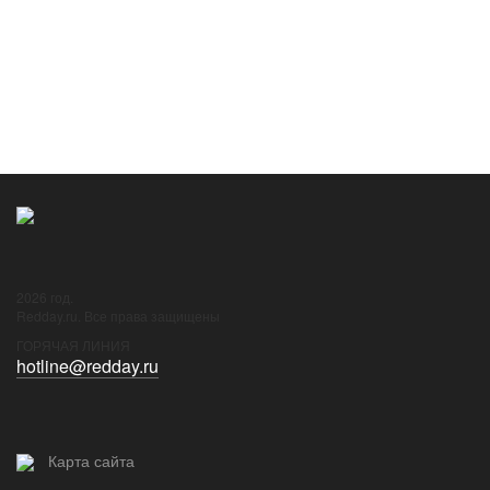
Николай Афанасьевич Булгаков
1898 - 1966 (67 лет)
УЧЁНЫЙ
... еще 56 людей
2026 год.
Redday.ru. Все права защищены
ГОРЯЧАЯ ЛИНИЯ
hotline@redday.ru
Карта сайта