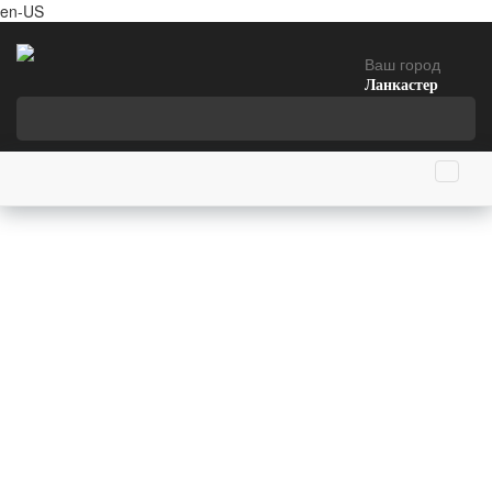
en-US
Ваш город
Ланкастер
Главная страница
13 июня родились
Пааво Нурми