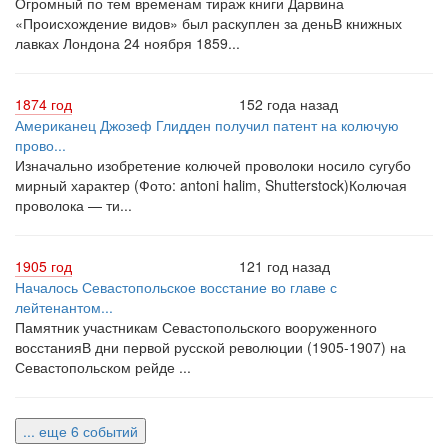
Огромный по тем временам тираж книги Дарвина
«Происхождение видов» был раскуплен за деньВ книжных
лавках Лондона 24 ноября 1859...
1874 год
152 года назад
Американец Джозеф Глидден получил патент на колючую
прово...
Изначально изобретение колючей проволоки носило сугубо
мирный характер (Фото: antoni halim, Shutterstock)Колючая
проволока — ти...
1905 год
121 год назад
Началось Севастопольское восстание во главе с
лейтенантом...
Памятник участникам Севастопольского вооруженного
восстанияВ дни первой русской революции (1905-1907) на
Севастопольском рейде ...
... еще 6 событий