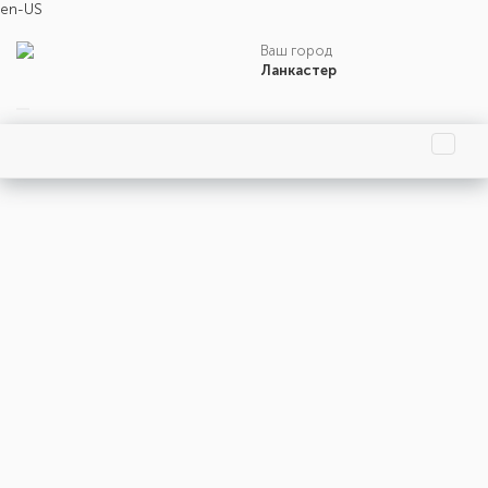
en-US
Ваш город
Ланкастер
Главная страница
Праздники
События
Люди
Родились
Умерли