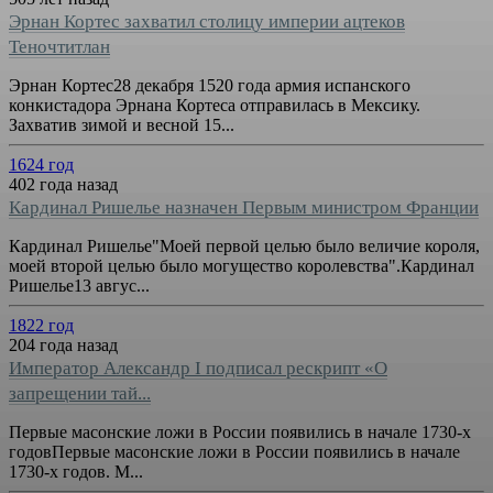
Эрнан Кортес захватил столицу империи ацтеков
Теночтитлан
Эрнан Кортес28 декабря 1520 года армия испанского
конкистадора Эрнана Кортеса отправилась в Мексику.
Захватив зимой и весной 15...
1624 год
402 года назад
Кардинал Ришелье назначен Первым министром Франции
Кардинал Ришелье"Моей первой целью было величие короля,
моей второй целью было могущество королевства".Кардинал
Ришелье13 авгус...
1822 год
204 года назад
Император Александр I подписал рескрипт «О
запрещении тай...
Первые масонские ложи в России появились в начале 1730-х
годовПервые масонские ложи в России появились в начале
1730-х годов. М...