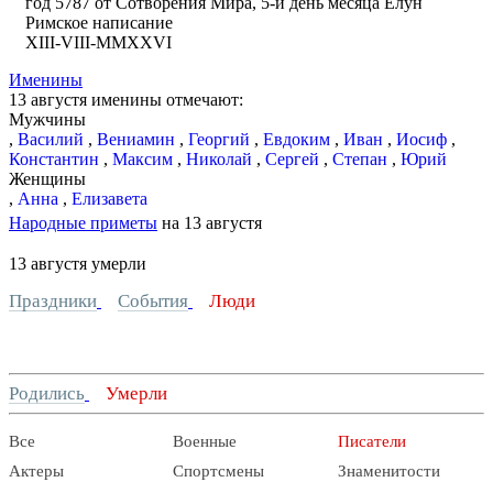
год 5787 от Сотворения Мира, 5-й день месяца Елун
Римское написание
XIII-VIII-MMXXVI
Именины
13 августя именины отмечают:
Мужчины
,
Василий
,
Вениамин
,
Георгий
,
Евдоким
,
Иван
,
Иосиф
,
Константин
,
Максим
,
Николай
,
Сергей
,
Степан
,
Юрий
Женщины
,
Анна
,
Елизавета
Народные приметы
на 13 августя
13 августя умерли
Праздники
События
Люди
Родились
Умерли
Все
Военные
Писатели
Актеры
Спортсмены
Знаменитости