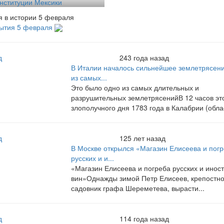
нституции Мексики
 в истории 5 февраля
бытия 5 февраля
д
243 года назад
В Италии началось сильнейшее землетрясени
из самых...
Это было одно из самых длительных и
разрушительных землетрясенийВ 12 часов эт
злополучного дня 1783 года в Калабрии (облас
д
125 лет назад
В Москве открылся «Магазин Елисеева и пог
русских и и...
«Магазин Елисеева и погреба русских и инос
вин»Однажды зимой Петр Елисеев, крепостн
садовник графа Шереметева, вырасти...
д
114 года назад