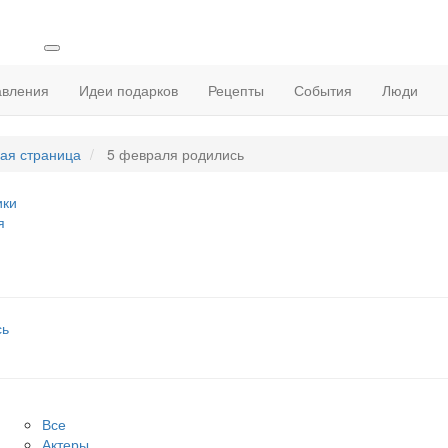
авления
Идеи подарков
Рецепты
События
Люди
ая страница
5 февраля родились
ики
я
сь
Все
Актеры