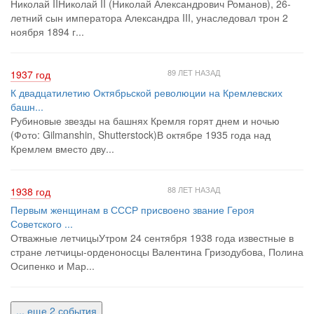
Николай IIНиколай II (Николай Александрович Романов), 26-
летний сын императора Александра III, унаследовал трон 2
ноября 1894 г...
89 ЛЕТ НАЗАД
1937 год
К двадцатилетию Октябрьской революции на Кремлевских
башн...
Рубиновые звезды на башнях Кремля горят днем и ночью
(Фото: Gilmanshin, Shutterstock)В октябре 1935 года над
Кремлем вместо дву...
88 ЛЕТ НАЗАД
1938 год
Первым женщинам в СССР присвоено звание Героя
Советского ...
Отважные летчицыУтром 24 сентября 1938 года известные в
стране летчицы-орденоносцы Валентина Гризодубова, Полина
Осипенко и Мар...
... еще 2 события