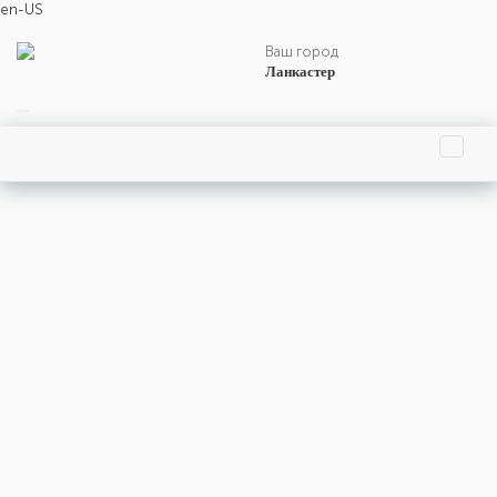
en-US
Ваш город
Ланкастер
Главная страница
Праздники
События
Люди
Родились
Умерли