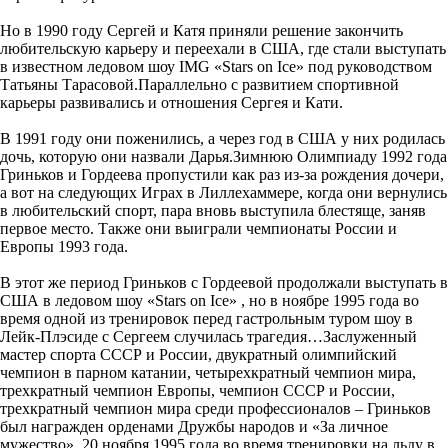
Но в 1990 году Сергей и Катя приняли решение закончить
любительскую карьеру и переехали в США, где стали выступать
в известном ледовом шоу IMG «Stars on Ice» под руководством
Татьяны Тарасовой.Параллельно с развитием спортивной
карьеры развивались и отношения Сергея и Кати.
В 1991 году они поженились, а через год в США у них родилась
дочь, которую они назвали Дарья.Зимнюю Олимпиаду 1992 года
Гриньков и Гордеева пропустили как раз из-за рождения дочери,
а вот на следующих Играх в Лиллехаммере, когда они вернулись
в любительский спорт, пара вновь выступила блестяще, заняв
первое место. Также они выиграли чемпионаты России и
Европы 1993 года.
В этот же период Гриньков с Гордеевой продолжали выступать в
CША в ледовом шоу «Stars on Ice» , но в ноябре 1995 года во
время одной из тренировок перед гастрольным туром шоу в
Лейк-Плэсиде с Сергеем случилась трагедия…Заслуженный
мастер спорта СССР и России, двукратный олимпийский
чемпион в парном катании, четырехкратный чемпион мира,
трехкратный чемпион Европы, чемпион СССР и России,
трехкратный чемпион мира среди профессионалов – Гриньков
был награжден орденами Дружбы народов и «За личное
мужество» .20 ноября 1995 года во время тренировки на льду в