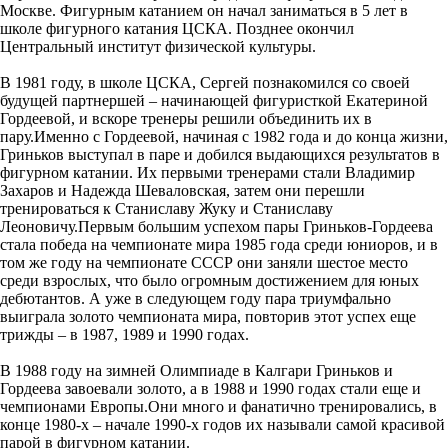
Москве. Фигурным катанием он начал заниматься в 5 лет в
школе фигурного катания ЦСКА. Позднее окончил
Центральный институт физической культуры.
В 1981 году, в школе ЦСКА, Сергей познакомился со своей
будущей партнершей – начинающей фигуристкой Екатериной
Гордеевой, и вскоре тренеры решили объединить их в
пару.Именно с Гордеевой, начиная с 1982 года и до конца жизни,
Гриньков выступал в паре и добился выдающихся результатов в
фигурном катании. Их первыми тренерами стали Владимир
Захаров и Надежда Шеваловская, затем они перешли
тренироваться к Станиславу Жуку и Станиславу
Леоновичу.Первым большим успехом пары Гриньков-Гордеева
стала победа на чемпионате мира 1985 года среди юниоров, и в
том же году на чемпионате СССР они заняли шестое место
среди взрослых, что было огромным достижением для юных
дебютантов. А уже в следующем году пара триумфально
выиграла золото чемпионата мира, повторив этот успех еще
трижды – в 1987, 1989 и 1990 годах.
В 1988 году на зимней Олимпиаде в Калгари Гриньков и
Гордеева завоевали золото, а в 1988 и 1990 годах стали еще и
чемпионами Европы.Они много и фанатично тренировались, в
конце 1980-х – начале 1990-х годов их называли самой красивой
парой в фигурном катании.