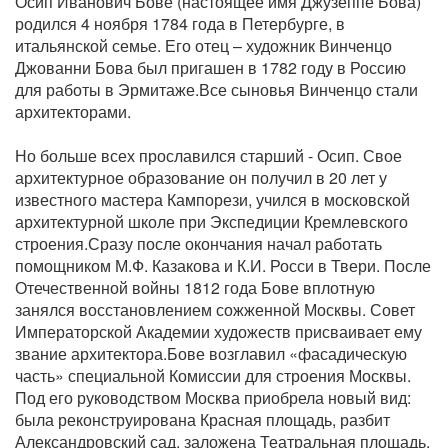
Осип Иванович Бове (настоящее имя Джузеппе Бова)
родился 4 ноября 1784 года в Петербурге, в
итальянской семье. Его отец – художник Винченцо
Джованни Бова был пригашен в 1782 году в Россию
для работы в Эрмитаже.Все сыновья Винченцо стали
архитекторами.
Но больше всех прославился старший - Осип. Свое
архитектурное образование он получил в 20 лет у
известного мастера Кампорези, учился в московской
архитектурной школе при Экспедиции Кремлевского
строения.Сразу после окончания начал работать
помощником М.Ф. Казакова и К.И. Росси в Твери. После
Отечественной войны 1812 года Бове вплотную
занялся восстановлением сожженной Москвы. Совет
Императорской Академии художеств присваивает ему
звание архитектора.Бове возглавил «фасадическую
часть» специальной Комиссии для строения Москвы.
Под его руководством Москва приобрела новый вид:
была реконструирована Красная площадь, разбит
Александровский сад, заложена Театральная площадь.