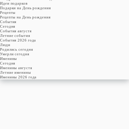
Идеи подарков
Подарки на День рождения
Рецепты
Рецепты на День рождения
События
Cегодня
События августя
Летние события
События 2026 года
Люди
Родились сегодня
Умерли сегодня
Именины
Cегодня
Именины августя
Летние именины
Именины 2026 года
воскресенье
9
августя
221-й день, 32-ая неделя,
2-ое воскресенье августя
год 2026 от Рождества Христова, 27 июля по старому стилю
год 5787 от Сотворения Мира, 1-й день месяца Елун