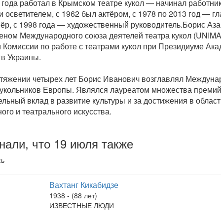
 года работал в Крымском театре кукол — начинал работни
и осветителем, с 1962 был актёром, с 1978 по 2013 год — г
ёр, с 1998 года — художественный руководитель.Борис Аз
еном Международного союза деятелей театра кукол (UNIMA)
 Комиссии по работе с театрами кукол при Президиуме Ак
тв Украины.
тяжении четырех лет Борис Иванович возглавлял Междуна
укольников Европы. Являлся лауреатом множества премий
ельный вклад в развитие культуры и за достижения в област
ного и театрального искусства.
нали, что 19 июля также
сь
Вахтанг Кикабидзе
1938 - (88 лет)
ИЗВЕСТНЫЕ ЛЮДИ