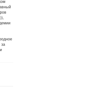
ком
лавный
аров
),
адемии
родное
 за
и