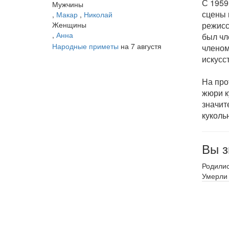
С 1959
Мужчины
сцены 
,
Макар
,
Николай
Женщины
режисс
,
Анна
был чл
Народные приметы
на 7 августя
членом
искусс
На про
жюри к
значит
куколь
Вы з
Родили
Умерли