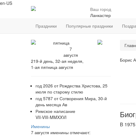
en-US
Ваш город
Ланкастер
Праздники
Популярные праздники
Поздр
пятница
Главн
7
августя
Борис А
219-й день, 32-ая неделя,
1-ая пятница августя
год 2026 от Рождества Христова, 25
июля по старому стилю
год 5787 от Сотворения Мира, 30-й
день месяца Ав
Римское написание
Биог
VII-VIII-MMXXVI
В 1975
Именины
7 августя именины отмечают: