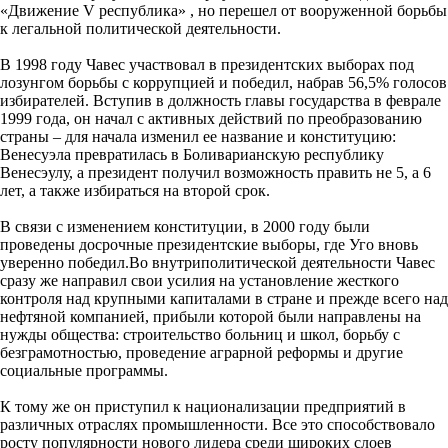
«Движение V республика» , но перешел от вооруженной борьбы
к легальной политической деятельности.
В 1998 году Чавес участвовал в президентских выборах под
лозунгом борьбы с коррупцией и победил, набрав 56,5% голосов
избирателей. Вступив в должность главы государства в феврале
1999 года, он начал с активных действий по преобразованию
страны – для начала изменил ее название и конституцию:
Венесуэла превратилась в Боливарианскую республику
Венесэулу, а президент получил возможность править не 5, а 6
лет, а также избираться на второй срок.
В связи с изменением конституции, в 2000 году были
проведены досрочные президентские выборы, где Уго вновь
уверенно победил.Во внутриполитической деятельности Чавес
сразу же направил свои усилия на установление жесткого
контроля над крупными капиталами в стране и прежде всего над
нефтяной компанией, прибыли которой были направлены на
нужды общества: строительство больниц и школ, борьбу с
безграмотностью, проведение аграрной реформы и другие
социальные программы.
К тому же он приступил к национализации предприятий в
различных отраслях промышленности. Все это способствовало
росту популярности нового лидера среди широких слоев