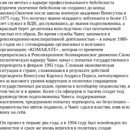
сам он мечтал о карьере профессионального бейсболиста
(причем увлечение бейсболом он сохранил до конца
жизни).Окончив после школы военную академию Венесуэлы в
1975 году, Уго получил звание младшего лейтенанта и более 15
лет служил в ВДВ, дослужившись до звания подполковника, а
красный берет десантника впоследствии стал неотъемлемой
частью его образа. Во время службы Чавес занимался и
революционно-конспиративной деятельностью – в начале 1980-
х годов он с сотоварищами организовал и возглавил
организацию «КОМАКАТЕ» , которая со временем
превратилась в Революционное боливарианское движение.Свою
политическую карьеру Чавес начал с попытки государственного
переворота в феврале 1992 года. Сложная экономическая
ситуация в стране, сложившаяся в результате действий
президента Венесуэлы Карлоса Андреса Переса, непопулярного
из-за высокого уровня коррупции и политики сокращения
государственных расходов, привела к всеобщему недовольству, в
том числе и в армии. Более ста офицеров и тысячи солдат под
руководством подполковника Чавеса, поддержанные
населением, предприняли попытку переворота, но безуспешно –
правительство мятеж подавило, а Чавес сдался властям, взяв всю
вину на себя.
Он провел в тюрьме два года, а в 1994 году был освобожден по
амнистии и сразу же вновь вернулся в политику, создав