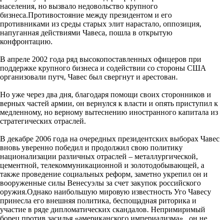
населения, но вызвало недовольство крупного
бизнеса.Противостояние между президентом и его
противниками из среды старых элит нарастало, оппозиция,
напуганная действиями Чавеса, пошла в открытую
конфронтацию.
В апреле 2002 года ряд высокопоставленных офицеров при
поддержке крупного бизнеса и содействии со стороны США
организовали путч, Чавес был свергнут и арестован.
Но уже через два дня, благодаря помощи своих сторонников и
верных частей армии, он вернулся к власти и опять приступил к
медленному, но верному вытеснению иностранного капитала из
стратегических отраслей.
В декабре 2006 года на очередных президентских выборах Чавес
вновь уверенно победил и продолжил свою политику
национализации различных отраслей – металлургической,
цементной, телекоммуникационной и золотодобывающей, а
также проведение социальных реформ, заметно укрепил он и
вооруженные силы Венесуэлы за счет закупок российского
оружия.Однако наибольшую мировую известность Уго Чавесу
принесла его внешняя политика, беспощадная риторика и
участие в ряде дипломатических скандалов. Непримиримый
борец против засилья «американского империализма» , он не