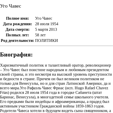
Уго Чавес
Полное имя:
Уго Чавес
Дата рождения:
28 июля 1954
Дата смерти:
5 мартя 2013
Полных лет:
58 лет
Род деятельности:
ПОЛИТИКИ
Биография:
Харизматичный политик и талантливый оратор, революционер
– Уго Чавес был поистине народным и любимым президентом
своей страны, и это несмотря на высокий уровень преступности
и бедности в стране. Причем он был великим политиком не
только для Венесуэлы, но и для стран Латинской Америки, да и
всего мира.Уго Рафаэль Чавес Фриас (исп. Hugo Rafael Chavez
Frias) родился 28 июля 1954 года в городке Сабанета (штат
Баринас, Венесуэла), в многодетной семье школьного учителя.
Его предками были индейцы и афроамериканцы, а прадед был
активным участником Гражданской войны 1859-1863 годов.
Родители Чавеса хотели в будущем видеть сына священником, а