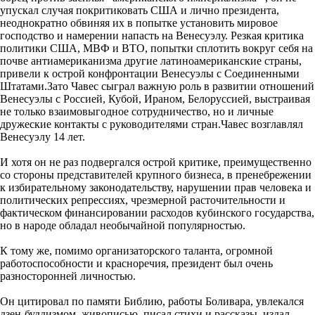
упускал случая покритиковать США и лично президента,
неоднократно обвиняя их в попытке установить мировое
господство и намерении напасть на Венесуэлу. Резкая критика
политики США, МВФ и ВТО, попытки сплотить вокруг себя на
почве антиамериканизма другие латиноамериканские страны,
привели к острой конфронтации Венесуэлы с Соединенными
Штатами.Зато Чавес сыграл важную роль в развитии отношений
Венесуэлы с Россией, Кубой, Ираном, Белоруссией, выстраивая
не только взаимовыгодное сотрудничество, но и личные
дружеские контакты с руководителями стран.Чавес возглавлял
Венесуэлу 14 лет.
И хотя он не раз подвергался острой критике, преимущественно
со стороны представителей крупного бизнеса, в пренебрежении
к избирательному законодательству, нарушении прав человека и
политических репрессиях, чрезмерной расточительности и
фактическом финансировании расходов кубинского государства,
но в народе обладал необычайной популярностью.
К тому же, помимо организаторского таланта, огромной
работоспособности и красноречия, президент был очень
разносторонней личностью.
Он цитировал по памяти Библию, работы Боливара, увлекался
дзен-буддизмом, живописью, писал стихи и рассказы, издал