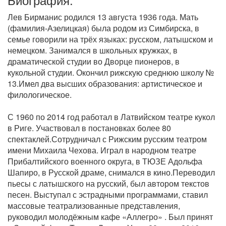
Лев Бирманис родился 13 августа 1936 года. Мать
(фамилия-Азелицкая) была родом из Симбирска, в
семье говорили на трёх языках: русском, латышском и
немецком. Занимался в школьных кружках, в
драматической студии во Дворце пионеров, в
кукольной студии. Окончил рижскую среднюю школу №
13.Имел два высших образования: артистическое и
филологическое.
С 1960 по 2014 год работал в Латвийском театре кукол
в Риге. Участвовал в постановках более 80
спектаклей.Сотрудничал с Рижским русским театром
имени Михаила Чехова. Играл в народном театре
Прибалтийского военного округа, в ТЮЗЕ Адольфа
Шапиро, в Русской драме, снимался в кино.Переводил
пьесы с латышского на русский, был автором текстов
песен. Выступал с эстрадными программами, ставил
массовые театрализованные представления,
руководил молодёжным кафе «Аллегро» . Был принят