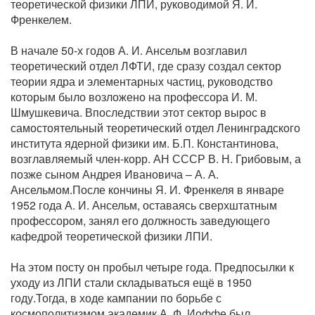
теоретической физики ЛПИ, руководимой Я. И.
Френкелем.
В начале 50-х годов А. И. Ансельм возглавил
теоретический отдел ЛФТИ, где сразу создал сектор
теории ядра и элементарных частиц, руководство
которым было возложено на профессора И. М.
Шмушкевича. Впоследствии этот сектор вырос в
самостоятельный теоретический отдел Ленинградского
института ядерной физики им. Б.П. Константинова,
возглавляемый член-корр. АН СССР В. Н. Грибовым, а
позже сыном Андрея Ивановича – А. А.
Ансельмом.После кончины Я. И. Френкеля в январе
1952 года А. И. Ансельм, оставаясь сверхштатным
профессором, занял его должность заведующего
кафедрой теоретической физики ЛПИ.
На этом посту он пробыл четыре года. Предпосылки к
уходу из ЛПИ стали складываться ещё в 1950
году.Тогда, в ходе кампании по борьбе с
космополитизмом академик А. Ф. Иоффе был