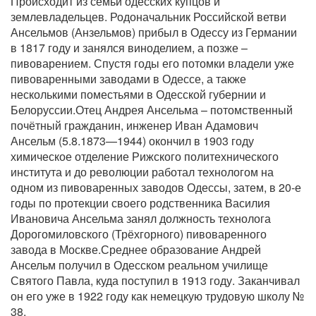
Происходит из семьи одесских купцов и
землевладельцев. Родоначальник Российской ветви
Ансельмов (Анзельмов) прибыл в Одессу из Германии
в 1817 году и занялся виноделием, а позже –
пивоварением. Спустя годы его потомки владели уже
пивоваренными заводами в Одессе, а также
несколькими поместьями в Одесской губернии и
Белоруссии.Отец Андрея Ансельма – потомственный
почётный гражданин, инженер Иван Адамович
Ансельм (5.8.1873—1944) окончил в 1903 году
химическое отделение Рижского политехнического
института и до революции работал технологом на
одном из пивоваренных заводов Одессы, затем, в 20-е
годы по протекции своего родственника Василия
Ивановича Ансельма занял должность технолога
Дорогомиловского (Трёхгорного) пивоваренного
завода в Москве.Среднее образование Андрей
Ансельм получил в Одесском реальном училище
Святого Павла, куда поступил в 1913 году. Заканчивал
он его уже в 1922 году как немецкую трудовую школу №
38.