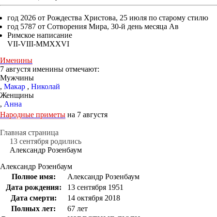
год 2026 от Рождества Христова, 25 июля по старому стилю
год 5787 от Сотворения Мира, 30-й день месяца Ав
Римское написание
VII-VIII-MMXXVI
Именины
7 августя именины отмечают:
Мужчины
,
Макар
,
Николай
Женщины
,
Анна
Народные приметы
на 7 августя
Главная страница
13 сентября родились
Александр Розенбаум
Александр Розенбаум
Полное имя:
Александр Розенбаум
Дата рождения:
13 сентября 1951
Дата смерти:
14 октября 2018
Полных лет:
67 лет