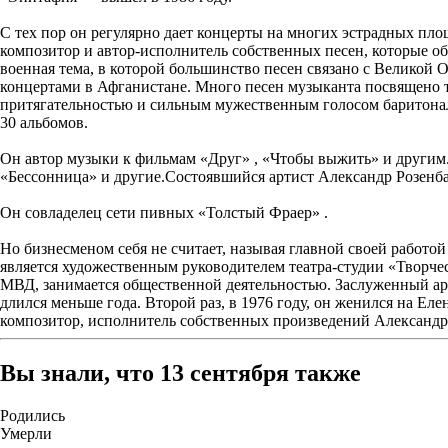
С тех пор он регулярно дает концерты на многих эстрадных пло
композитор и автор-исполнитель собственных песен, которые об
военная тема, в которой большинство песен связано с Великой 
концертами в Афганистане. Много песен музыканта посвящено т
притягательностью и сильным мужественным голосом баритональ
30 альбомов.
Он автор музыки к фильмам «Друг» , «Чтобы выжить» и другим. 
«Бессонница» и другие.Состоявшийся артист Александр Розенба
Он совладелец сети пивных «Толстый Фраер» .
Но бизнесменом себя не считает, называя главной своей работо
является художественным руководителем театра-студии «Творче
МВД, занимается общественной деятельностью. Заслуженный ар
длился меньше года. Второй раз, в 1976 году, он женился на Еле
композитор, исполнитель собственных произведений Александр 
Вы знали, что 13 сентября также
Родились
Умерли