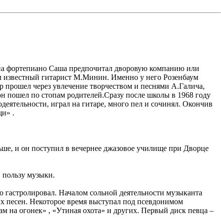
м на фортепиано Саша предпочитал дворовую компанию или
ыл известный гитарист М.Минин. Именно у него Розенбаум
р прошел через увлечение творчеством и песнями А.Галича,
он пошел по стопам родителей.Сразу после школы в 1968 году
еятельности, играл на гитаре, много пел и сочинял. Окончив
и» .
льше, и он поступил в вечернее джазовое училище при Дворце
 пользу музыки.
го гастролировал. Началом сольной деятельности музыканта
ых песен. Некоторое время выступал под псевдонимом
м на огонек» , «Утиная охота» и других. Первый диск певца –