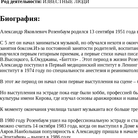
Род деятельности:
ИЗВЕСТНЫЕ ЛЮДИ
Биография:
Александр Яковлевич Розенбаум родился 13 сентября 1951 года в
С 5 лет он начал заниматься музыкой, но обучался нехотя и о
занятия боксом.Из-за постоянной занятости родителей, воспит
научился первым гитарным приемам, а первые стихи начал писат
В.Высоцкого, Б.Окуджавы, «Биттлз» . Этот период в жизни Розе
Александр поступил в Первый медицинский институт в Ленинград
институт в 1974 году по специальности анестезия и реаниматоло
В этот же период он начал свои первые выступления на сцене –
Но выступления на эстраде пока еще были хобби, профессией бы
культуры имени Кирова, где изучал основы аранжировки и нав
К моменту окончания училища талант музыканта все больше треб
В 1980 году Розенбаум ушел на профессиональную эстраду и ста
можно считать 14 октября 1983 года, когда он выступил в Дом
Аяров.Наибольшая популярность к Александру пришла в начале 19
«Эпитафия» – вышел в 1986 году.