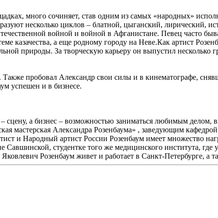
щадках, много сочиняет, став одним из самых «народных» испол
разуют несколько циклов – блатной, цыганский, лирический, ист
Отечественной войной и войной в Афганистане. Певец часто быв
еме казачества, а еще родному городу на Неве.Как артист Розе
ной природы. За творческую карьеру он выпустил несколько гра
Также пробовал Александр свои силы и в кинематографе, снявши
ум успешен и в бизнесе.
й – сцену, а бизнес – возможностью заниматься любимым делом,
ская мастерская Александра Розенбаума» , заведующим кафедрой
тист и Народный артист России Розенбаум имеет множество наг
не Савшинской, студентке того же медицинского института, где у
Яковлевич Розенбаум живет и работает в Санкт-Петербурге, а т