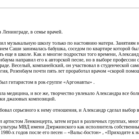
 Ленинграде, в семье врачей.
кончил музыкальную школу только по настоянию матери. Занятия
анием Саши занималась бабушка, соседом по квартире которой б
ь еще в школе. Как и многие подростки того времени, Александ
нбаума направил его к авторской песне, но в выборе профессии 
е. Веселый, компанейский, он участвовал в студенческой самод
гия, Розенбаум почти пять лет проработал врачом «скорой помощ
 был гитаристом в рок-группе «Аргонавты» .
ла медицина, и все же, творчество увлекало Александра все бо
ыки джазовых композиций.
овал серьезного к нему отношения, и Александр сделал выбор в
л артистом Ленконцерта, затем играл в различных группах, мно
е культуры МВД имени Дзержинского как исполнитель собственн
80-х годов после его песен – «Вальс-бостон» , «Приходите к на