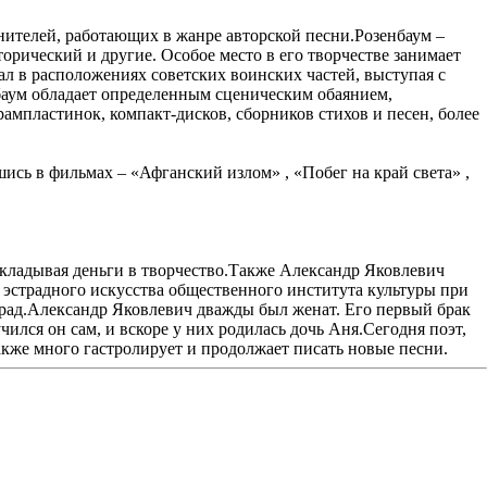
нителей, работающих в жанре авторской песни.Розенбаум –
орический и другие. Особое место в его творчестве занимает
ал в расположениях советских воинских частей, выступая с
нбаум обладает определенным сценическим обаянием,
мпластинок, компакт-дисков, сборников стихов и песен, более
сь в фильмах – «Афганский излом» , «Побег на край света» ,
 вкладывая деньги в творчество.Также Александр Яковлевич
 эстрадного искусства общественного института культуры при
рад.Александр Яковлевич дважды был женат. Его первый брак
чился он сам, и вскоре у них родилась дочь Аня.Сегодня поэт,
акже много гастролирует и продолжает писать новые песни.