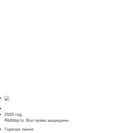
ИЗВЕСТНЫЕ ЛЮДИ
Александр Глазунов
1865 - 1936 (70 лет)
ИЗВЕСТНЫЕ ЛЮДИ
Николай Андрианов
1952 - 2011 (58 лет)
ИЗВЕСТНЫЕ ЛЮДИ
... еще 85 людей
2026 год.
Redday.ru. Все права защищены
Горячая линия