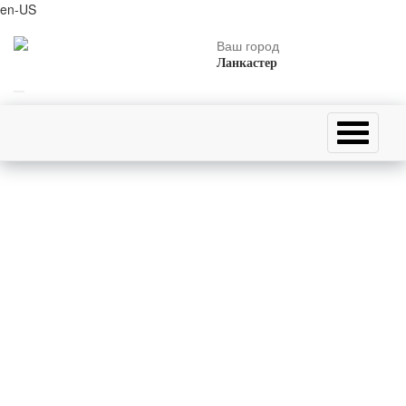
en-US
Ваш город
Ланкастер
Главная страница
21 мартя родились
Алиага Агаев