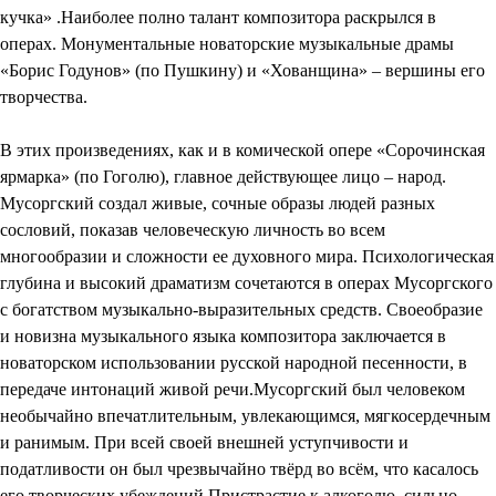
кучка» .Наиболее полно талант композитора раскрылся в
операх. Монументальные новаторские музыкальные драмы
«Борис Годунов» (по Пушкину) и «Хованщина» – вершины его
творчества.
В этих произведениях, как и в комической опере «Сорочинская
ярмарка» (по Гоголю), главное действующее лицо – народ.
Мусоргский создал живые, сочные образы людей разных
сословий, показав человеческую личность во всем
многообразии и сложности ее духовного мира. Психологическая
глубина и высокий драматизм сочетаются в операх Мусоргского
с богатством музыкально-выразительных средств. Своеобразие
и новизна музыкального языка композитора заключается в
новаторском использовании русской народной песенности, в
передаче интонаций живой речи.Мусоргский был человеком
необычайно впечатлительным, увлекающимся, мягкосердечным
и ранимым. При всей своей внешней уступчивости и
податливости он был чрезвычайно твёрд во всём, что касалось
его творческих убеждений.Пристрастие к алкоголю, сильно