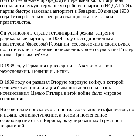
год стал ее вождем (фюрером) и переименовал в Национал-
социалистическую германскую рабочую партию (НСДАП). Эта
партия быстро завоевала авторитет в Баварии. 30 января 1933
года Гитлер был назначен рейхсканцлером, т.е. главой
правительства.
Он установил в стране тоталитарный режим, запретил
радикальные партии, а в 1934 году стал единоличным
правителем (фюрером) Германии, сосредоточив в своих руках
политические и военные полномочия. Свое государство Гитлер
назвал Третьим рейхом.
В 1938 году Германия присоединила Австрию и часть
Чехословакии, Польши и Литвы.
В 1939 году он развязал Вторую мировую войну, в которой
человеческая цивилизация была поставлена на грань
исчезновения. Целью Гитлера в этой войне было мировое
господство.
Но советские войска смогли не только остановить фашистов, но
и начать контрнаступление, а потом и постепенное
освобождение стран Европы, оккупированных Германией
территорий.