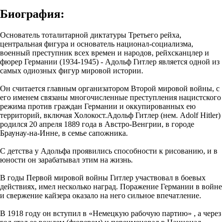
Биография:
Основатель тоталитарной диктатуры Третьего рейха,
центральная фигура и основатель национал-социализма,
военный преступник всех времен и народов, рейхсканцлер и
фюрер Германии (1934-1945) - Адольф Гитлер является одной из
самых одиозных фигур мировой истории.
Он считается главным организатором Второй мировой войны, с
его именем связаны многочисленные преступления нацистского
режима против граждан Германии и оккупированных ею
территорий, включая Холокост.Адольф Гитлер (нем. Adolf Hitler)
родился 20 апреля 1889 года в Австро-Венгрии, в городе
Браунау-на-Инне, в семье сапожника.
С детства у Адольфа проявились способности к рисованию, и в
юности он зарабатывал этим на жизнь.
В годы Первой мировой войны Гитлер участвовал в боевых
действиях, имел несколько наград. Поражение Германии в войне
и свержение кайзера оказало на него сильное впечатление.
В 1918 году он вступил в «Немецкую рабочую партию» , а через