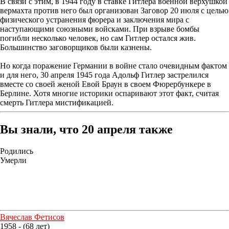
В связи с этим, в 1944 году в ставке Гитлера военной верхушкой
вермахта против него был организован Заговор 20 июля с целью
физического устранения фюрера и заключения мира с
наступающими союзными войсками. При взрыве бомбы
погибли несколько человек, но сам Гитлер остался жив.
Большинство заговорщиков были казнены.
Но когда поражение Германии в войне стало очевидным фактом
и для него, 30 апреля 1945 года Адольф Гитлер застрелился
вместе со своей женой Евой Браун в своем Фюрербункере в
Берлине. Хотя многие историки оспаривают этот факт, считая
смерть Гитлера мистификацией.
Вы знали, что 20 апреля также
Родились
Умерли
Вячеслав Фетисов
1958 - (68 лет)