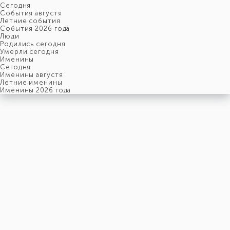
Cегодня
События августя
Летние события
События 2026 года
Люди
Родились сегодня
Умерли сегодня
Именины
Cегодня
Именины августя
Летние именины
Именины 2026 года
среда
15
апреля
105-й день, 16-ая неделя,
3-ья среда апреля
год 2026 от Рождества Христова, 2 апреля по старому стилю
год 5787 от Сотворения Мира, 7-й день месяца Ияр
Римское написание
XV-IV-MMXXVI
Именины
15 апреля именины отмечают:
Мужчины
,
Георгий
,
Ефим