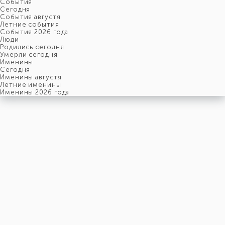
События
Cегодня
События августя
Летние события
События 2026 года
Люди
Родились сегодня
Умерли сегодня
Именины
Cегодня
Именины августя
Летние именины
Именины 2026 года
четверг
7
августя
219-й день, 32-ая неделя,
1-ый четверг августя
год 1845 от Рождества Христова, 25 июля по старому стилю
год 5606 от Сотворения Мира, 30-й день месяца Ав
Римское написание
VII-VIII-MDCCCXLV
Именины
7 августя именины отмечают:
Мужчины