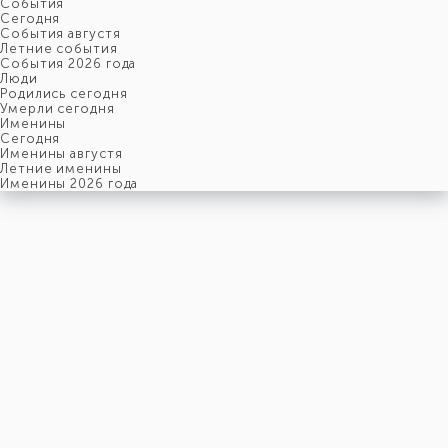
События
Cегодня
События августя
Летние события
События 2026 года
Люди
Родились сегодня
Умерли сегодня
Именины
Cегодня
Именины августя
Летние именины
Именины 2026 года
суббота
8
августя
220-й день, 32-ая неделя,
2-ая суббота августя
год 2026 от Рождества Христова, 26 июля по старому стилю
год 5787 от Сотворения Мира, 31-й день месяца Ав
Римское написание
VIII-VIII-MMXXVI
Именины
8 августя именины отмечают:
Мужчины