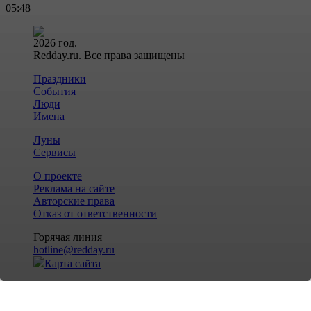
05:48
2026 год.
Redday.ru. Все права защищены
Праздники
События
Люди
Имена
Луны
Сервисы
О проекте
Реклама на сайте
Авторские права
Отказ от ответственности
Горячая линия
hotline@redday.ru
Карта сайта