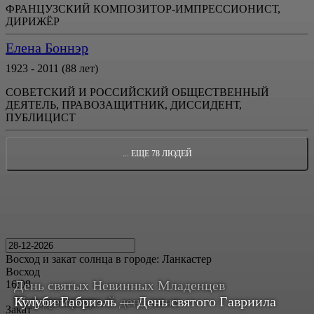
ФРАНЦУЗСКИЙ КОМПОЗИТОР-ИМПРЕССИОНИСТ,
ДИРИЖЁР
Елена Боннэр
1923 - 2011 (88 лет)
СОВЕТСКИЙ И РОССИЙСКИЙ ОБЩЕСТВЕННЫЙ
ДЕЯТЕЛЬ, ПРАВОЗАЩИТНИК, ДИССИДЕНТ,
ПУБЛИЦИСТ
... ЕЩЕ 78 ЛЮДЕЙ
Восход и закат солнца
в городе: Ланкастер
Восход
День святых Невинных Младенцев
16:08
Международный день кино
Вифлеемских
Кулуби Габриэль — День святого Гавриила
Закат