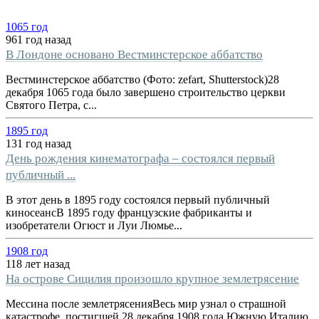
1065 год
961 год назад
В Лондоне основано Вестминстерское аббатство
Вестминстерское аббатство (Фото: zefart, Shutterstock)28
декабря 1065 года было завершено строительство церкви
Святого Петра, с...
1895 год
131 год назад
День рождения кинематографа – состоялся первый
публичный ...
В этот день в 1895 году состоялся первый публичный
киносеансВ 1895 году французские фабриканты и
изобретатели Огюст и Луи Люмье...
1908 год
118 лет назад
На острове Сицилия произошло крупное землетрясение
Мессина после землетрясенияВесь мир узнал о страшной
катастрофе, постигшей 28 декабря 1908 года Южную Италию,