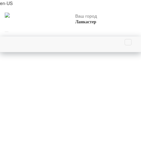
en-US
Ваш город
Ланкастер
Главная страница
События 30 декабря
В Токио открылась линия метрополитена — первая за
пределами Европы и Америки
30 декабря 1927 года (98 лет назад)