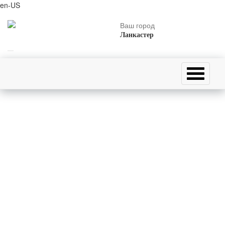
en-US
Ваш город
Ланкастер
Главная страница
События 12 мартя
Катастрофа Ми-4А 2 февраля 1988 года
12 мартя 1988 года (38 лет назад)