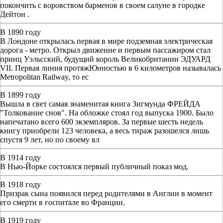
покончить с воровством барменов в своем салуне в городке
Дейтон .
В 1890 году
В Лондоне открылась первая в мире подземная электрическая
дорога - метро. Открыл движение и первым пассажиром стал
принц Уэльсский, будущий король Великобритании ЭДУАРД
VII. Первая линия протяжЮнностью в 6 километров называлась
Metropolitan Railway, то ес
В 1899 году
Вышла в свет самая знаменитая книга Зигмунда ФРЕЙДА
"Толкование снов". На обложке стоял год выпуска 1900. Было
напечатано всего 600 экземпляров. За первые шесть недель
книгу приобрели 123 человека, а весь тираж разошелся лишь
спустя 9 лет, но по своему вл
В 1914 году
В Нью-Йорке состоялся первый публичный показ мод.
В 1918 году
Призрак сына появился перед родителями в Англии в момент
его смерти в госпитале во Франции.
В 1919 году