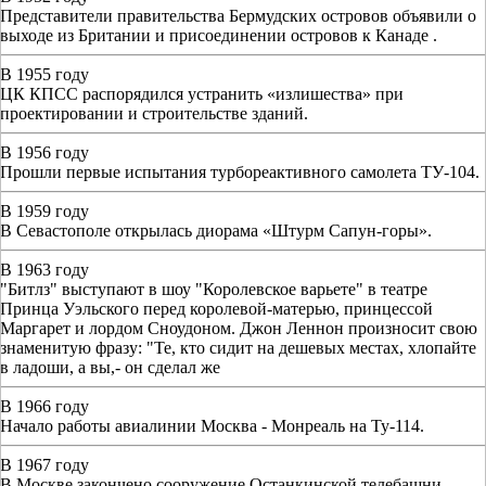
Представители правительства Бермудских островов объявили о
выходе из Британии и присоединении островов к Канаде .
В 1955 году
ЦК КПСС распорядился устранить «излишества» при
проектировании и строительстве зданий.
В 1956 году
Прошли первые испытания турбореактивного самолета ТУ-104.
В 1959 году
В Севастополе открылась диорама «Штурм Сапун-горы».
В 1963 году
"Битлз" выступают в шоу "Королевское варьете" в театре
Принца Уэльского перед королевой-матерью, принцессой
Маргарет и лордом Сноудоном. Джон Леннон произносит свою
знаменитую фразу: "Те, кто сидит на дешевых местах, хлопайте
в ладоши, а вы,- он сделал же
В 1966 году
Начало работы авиалинии Москва - Монреаль на Ту-114.
В 1967 году
В Москве закончено сооружение Останкинской телебашни