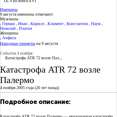
IX-VIII-MMXXVI
Именины
9 августя именины отмечают:
Мужчины
,
Герман
,
Иван
,
Кирилл
,
Климент
,
Константин
,
Наум
,
Николай
,
Платон
Женщины
,
Анфиса
Народные приметы
на 9 августя
События 4 ноября
Катастрофа ATR 72 возле Пал...
Катастрофа ATR 72 возле
Палермо
4 ноября 2005 года (20 лет назад)
Подробное описание:
Катастрофа ATR 72 возле Палермо — авиационная катастрофа,