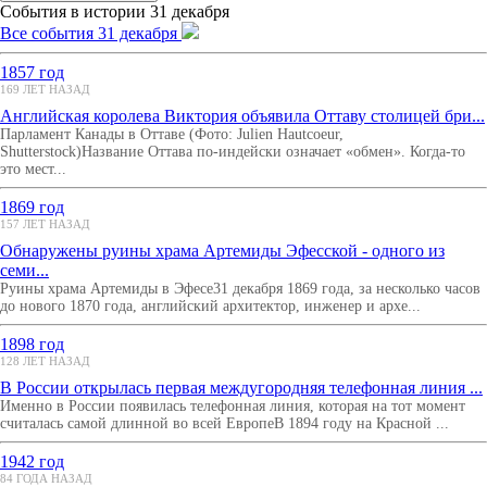
События в истории 31 декабря
Все события 31 декабря
1857 год
169 ЛЕТ НАЗАД
Английская королева Виктория объявила Оттаву столицей бри...
Парламент Канады в Оттаве (Фото: Julien Hautcoeur,
Shutterstock)Название Оттава по-индейски означает «обмен». Когда-то
это мест...
1869 год
157 ЛЕТ НАЗАД
Обнаружены руины храма Артемиды Эфесской - одного из
семи...
Руины храма Артемиды в Эфесе31 декабря 1869 года, за несколько часов
до нового 1870 года, английский архитектор, инженер и архе...
1898 год
128 ЛЕТ НАЗАД
B России открылась первая междугородняя телефонная линия ...
Именно в России появилась телефонная линия, которая на тот момент
считалась самой длинной во всей ЕвропеВ 1894 году на Красной ...
1942 год
84 ГОДА НАЗАД