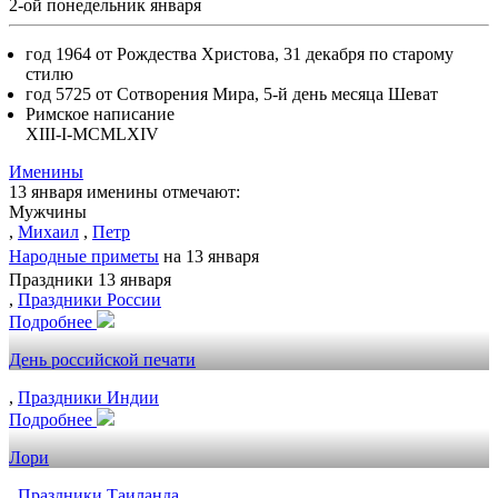
2-ой понедельник января
год 1964 от Рождества Христова, 31 декабря по старому
стилю
год 5725 от Сотворения Мира, 5-й день месяца Шеват
Римское написание
XIII-I-MCMLXIV
Именины
13 января именины отмечают:
Мужчины
,
Михаил
,
Петр
Народные приметы
на 13 января
Праздники 13 января
,
Праздники России
Подробнее
День российской печати
,
Праздники Индии
Подробнее
Лори
,
Праздники Таиланда