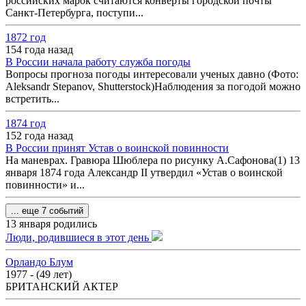
российских марок считаются конверты городской почты
Санкт-Петербурга, поступи...
1872 год
154 года назад
В России начала работу служба погоды
Вопросы прогноза погоды интересовали ученых давно (Фото:
Aleksandr Stepanov, Shutterstock)Наблюдения за погодой можно
встретить...
1874 год
152 года назад
В России принят Устав о воинской повинности
На маневрах. Гравюра Шюблера по рисунку А.Сафонова(1) 13
января 1874 года Александр II утвердил «Устав о воинской
повинности» и...
... еще 7 событий
13 января родились
Люди, родившиеся в этот день
Орландо Блум
1977 - (49 лет)
БРИТАНСКИЙ АКТЕР