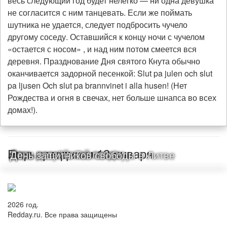
весь следующий год будет нелегко — ни одна девушка
не согласится с ним танцевать. Если же поймать
шутника не удается, следует подбросить чучело
другому соседу. Оставшийся к концу ночи с чучелом
«остается с носом» , и над ним потом смеется вся
деревня. Празднование Дня святого Кнута обычно
оканчивается задорной песенкой: Slut pa julen och slut
pa ljusen Och slut pa brannvinet i alla husen! (Нет
Рождества и огня в свечах, нет больше шнапса во всех
домах!).
Еще праздники 13 января
День российской печати
Лори
День детей в Таиланде
День защитников свободы в Литве
2026 год.
Redday.ru. Все права защищены