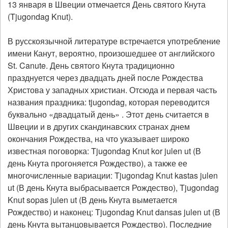
13 января в Швеции отмечается День святого Кнута
(Tjugondag Knut).
В русскоязычной литературе встречается употребление
имени Канут, вероятно, произошедшее от английского
St. Canute. День святого Кнута традиционно
празднуется через двадцать дней после Рождества
Христова у западных христиан. Отсюда и первая часть
названия праздника: tjugondag, которая переводится
буквально «двадцатый день» . Этот день считается в
Швеции и в других скандинавских странах днем
окончания Рождества, на что указывает широко
известная поговорка: Tjugondag Knut kor julen ut (В
день Кнута прогоняется Рождество), а также ее
многочисленные вариации: Tjugondag Knut kastas julen
ut (В день Кнута выбрасывается Рождество), Tjugondag
Knut sopas julen ut (В день Кнута выметается
Рождество) и наконец: Tjugondag Knut dansas julen ut (В
день Кнута вытанцовывается Рождество). Последние