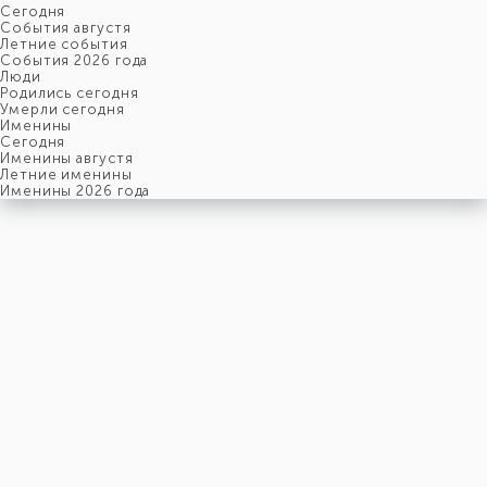
Cегодня
События августя
Летние события
События 2026 года
Люди
Родились сегодня
Умерли сегодня
Именины
Cегодня
Именины августя
Летние именины
Именины 2026 года
воскресенье
10
января
10-й день, 1-ая неделя,
2-ое воскресенье января
год 1971 от Рождества Христова, 28 декабря по старому
стилю
год 5732 от Сотворения Мира, 2-й день месяца Шеват
Римское написание
X-I-MCMLXXI
Именины
10 января именины отмечают:
Мужчины