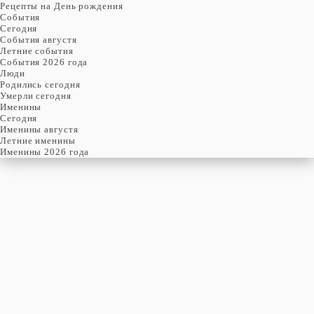
Рецепты на День рождения
События
Cегодня
События августя
Летние события
События 2026 года
Люди
Родились сегодня
Умерли сегодня
Именины
Cегодня
Именины августя
Летние именины
Именины 2026 года
воскресенье
10
января
10-й день, 1-ая неделя,
2-ое воскресенье января
год 0630 от Рождества Христова, 28 декабря по старому стилю
год 4391 от Сотворения Мира, 2-й день месяца Шеват
Римское написание
X-I-DCXXX
Именины