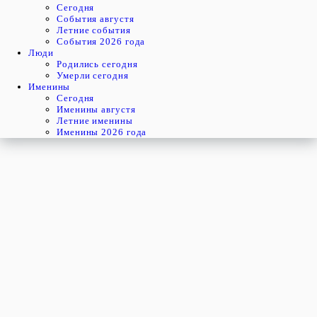
Cегодня
События августя
Летние события
События 2026 года
Люди
Родились сегодня
Умерли сегодня
Именины
Cегодня
Именины августя
Летние именины
Именины 2026 года
пятница
7
августя
219-й день, 32-ая неделя,
1-ая пятница августя
год 2026 от Рождества Христова, 25 июля по старому стилю
год 5787 от Сотворения Мира, 30-й день месяца Ав
Римское написание
VII-VIII-MMXXVI
Именины
7 августя именины отмечают:
Мужчины