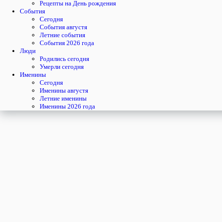
Рецепты на День рождения
События
Cегодня
События августя
Летние события
События 2026 года
Люди
Родились сегодня
Умерли сегодня
Именины
Cегодня
Именины августя
Летние именины
Именины 2026 года
среда
5
августя
217-й день, 32-ая неделя,
1-ая среда августя
год 2026 от Рождества Христова, 23 июля по старому стилю
год 5787 от Сотворения Мира, 28-й день месяца Ав
Римское написание
V-VIII-MMXXVI
Именины