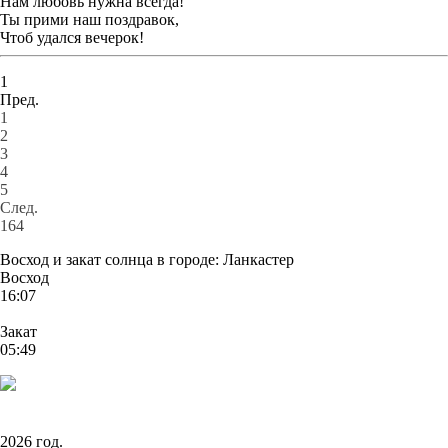
Нам любовь нужна всегда!
Ты прими наш поздравок,
Чтоб удался вечерок!
1
Пред.
1
2
3
4
5
След.
164
Восход и закат солнца
в городе: Ланкастер
Восход
16:07
Закат
05:49
2026 год.