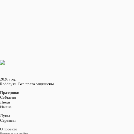
2
3
4
5
След.
495
Восход и закат солнца
в городе: Ланкастер
Восход
16:07
Закат
05:49
2026 год.
Redday.ru. Все права защищены
Праздники
События
Люди
Имена
Луны
Сервисы
О проекте
Реклама на сайте