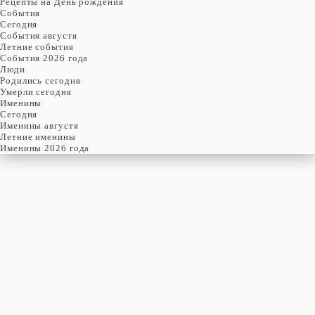
Рецепты на День рождения
События
Cегодня
События августя
Летние события
События 2026 года
Люди
Родились сегодня
Умерли сегодня
Именины
Cегодня
Именины августя
Летние именины
Именины 2026 года
пятница
7
августя
219-й день, 32-ая неделя,
1-ая пятница августя
год 2026 от Рождества Христова, 25 июля по старому стилю
год 5787 от Сотворения Мира, 30-й день месяца Ав
Римское написание
VII-VIII-MMXXVI
Именины