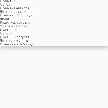
События
Cегодня
События августя
Летние события
События 2026 года
Люди
Родились сегодня
Умерли сегодня
Именины
Cегодня
Именины августя
Летние именины
Именины 2026 года
четверг
6
августя
218-й день, 32-ая неделя,
1-ый четверг августя
год 2026 от Рождества Христова, 24 июля по старому стилю
год 5787 от Сотворения Мира, 29-й день месяца Ав
Римское написание
VI-VIII-MMXXVI
Именины
6 августя именины отмечают:
Мужчины