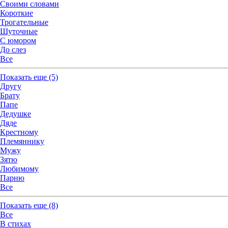
Своими словами
Короткие
Трогательные
Шуточные
С юмором
До слез
Все
Показать
еще (5)
Другу
Брату
Папе
Дедушке
Дяде
Крестному
Племяннику
Мужу
Зятю
Любимому
Парню
Все
Показать
еще (8)
Все
В стихах