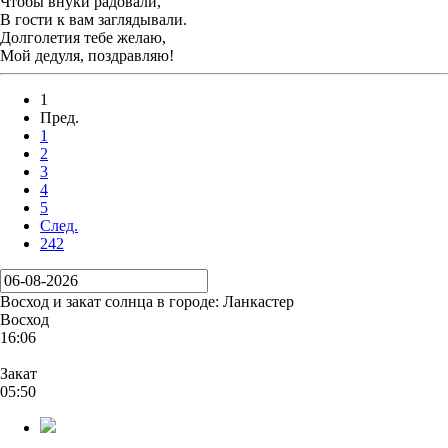
Чтобы внуки радовали,
В гости к вам заглядывали.
Долголетия тебе желаю,
Мой дедуля, поздравляю!
1
Пред.
1
2
3
4
5
След.
242
Восход и закат солнца
в городе: Ланкастер
Восход
16:06
Закат
05:50