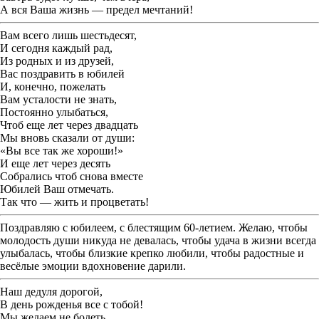
А вся Ваша жизнь — предел мечтаний!
Вам всего лишь шестьдесят,
И сегодня каждый рад,
Из родных и из друзей,
Вас поздравить в юбилей
И, конечно, пожелать
Вам усталости не знать,
Постоянно улыбаться,
Чтоб еще лет через двадцать
Мы вновь сказали от души:
«
Вы все так же хороши!»
И еще лет через десять
Собрались чтоб снова вместе
Юбилей Ваш отмечать.
Так что — жить и процветать!
Поздравляю с юбилеем, с блестящим 60-летием. Желаю, чтобы
молодость души никуда не девалась, чтобы удача в жизни всегда
улыбалась, чтобы близкие крепко любили, чтобы радостные и
весёлые эмоции вдохновение дарили.
Наш дедуля дорогой,
В день рожденья все с тобой!
Мы желаем не болеть,