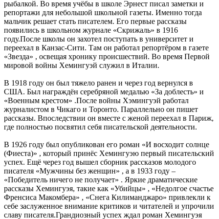
рыбалкой. Во время учёбы в школе Эрнест писал заметки и
репортажи для небольшой школьной газеты. Именно тогда
мальчик решает стать писателем. Его первые рассказы
появились в школьном журнале «Скрижаль» в 1916
году.После школы он захотел поступать в университет и
переехал в Канзас-Сити. Там он работал репортёром в газете
«Звезда» , освещая хронику происшествий. Во время Первой
мировой войны Хемингуэй служил в Италии.
В 1918 году он был тяжело ранен и через год вернулся в
США. Был награждён серебряной медалью «За доблесть» и
«Военным крестом» .После войны Хэмингуэй работал
журналистом в Чикаго и Торонто. Параллельно он пишет
рассказы. Впоследствии он вместе с женой переехал в Париж,
где полностью посвятил себя писательской деятельности.
В 1926 году был опубликован его роман «И восходит солнце
(Фиеста)» , который принёс Хемингуэю первый писательский
успех. Ещё через год вышел сборник рассказов молодого
писателя «Мужчины без женщин» , а в 1933 году –
«Победитель ничего не получает» . Яркие драматические
рассказы Хемингуэя, такие как «Убийцы» , «Недолгое счастье
Френсиса Макомбера» , «Снега Килиманджаро» привлекли к
себе заслуженное внимание критиков и читателей и упрочили
славу писателя.Грандиозный успех ждал роман Хемингуэя