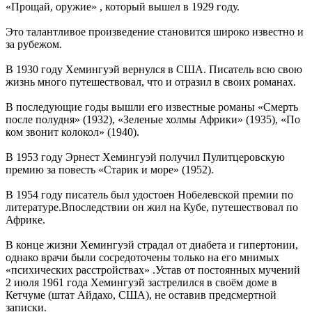
«Прощай, оружие» , который вышел в 1929 году.
Это талантливое произведение становится широко известно и
за рубежом.
В 1930 году Хемингуэй вернулся в США. Писатель всю свою
жизнь много путешествовал, что и отразил в своих романах.
В последующие годы вышли его известные романы «Смерть
после полудня» (1932), «Зеленые холмы Африки» (1935), «По
ком звонит колокол» (1940).
В 1953 году Эрнест Хемингуэй получил Пулитцеровскую
премию за повесть «Старик и море» (1952).
В 1954 году писатель был удостоен Нобелевской премии по
литературе.Впоследствии он жил на Кубе, путешествовал по
Африке.
В конце жизни Хемингуэй страдал от диабета и гипертонии,
однако врачи были сосредоточены только на его мнимых
«психических расстройствах» .Устав от постоянных мучений
2 июля 1961 года Хемингуэй застрелился в своём доме в
Кетчуме (штат Айдахо, США), не оставив предсмертной
записки.