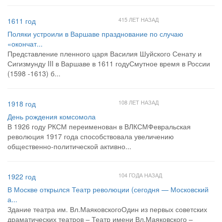
415 ЛЕТ НАЗАД
1611 год
Поляки устроили в Варшаве празднование по случаю
«окончат...
Представление пленного царя Василия Шуйского Сенату и
Сигизмунду III в Варшаве в 1611 годуСмутное время в России
(1598 -1613) б...
108 ЛЕТ НАЗАД
1918 год
День рождения комсомола
В 1926 году РКСМ переименован в ВЛКСМФевральская
революция 1917 года способствовала увеличению
общественно-политической активно...
104 ГОДА НАЗАД
1922 год
В Москве открылся Театр революции (сегодня — Московский
а...
Здание театра им. Вл.МаяковскогоОдин из первых советских
драматических театров – Театр имени Вл.Маяковского –