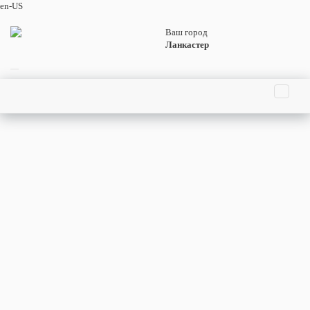
en-US
Ваш город
Ланкастер
Главная страница
Праздники
События
Люди