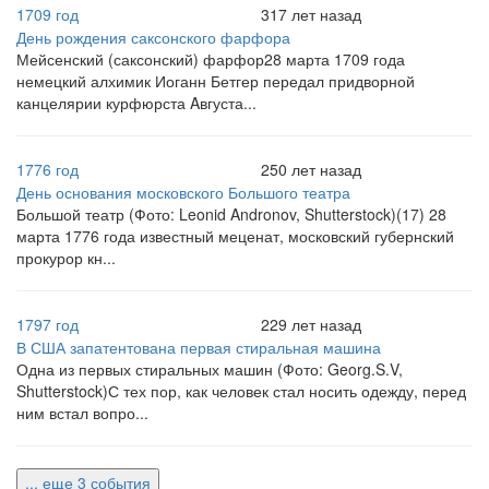
1709 год
317 лет назад
День рождения саксонского фарфора
Мейсенский (саксонский) фарфор28 марта 1709 года
немецкий алхимик Иоганн Бетгер передал придворной
канцелярии курфюрста Aвгуста...
1776 год
250 лет назад
День основания московского Большого театра
Большой театр (Фото: Leonid Andronov, Shutterstock)(17) 28
марта 1776 года известный меценат, московский губернский
прокурор кн...
1797 год
229 лет назад
В США запатентована первая стиральная машина
Одна из первых стиральных машин (Фото: Georg.S.V,
Shutterstock)С тех пор, как человек стал носить одежду, перед
ним встал вопро...
... еще 3 события