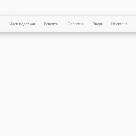
я
Идеи подарков
Рецепты
События
Люди
Именины
я страница
ки
ь