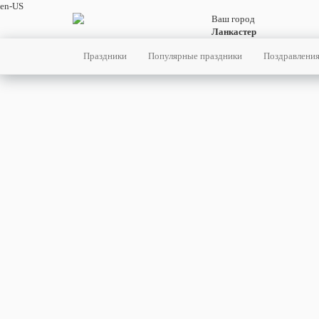
en-US
Ваш город
Ланкастер
Праздники
Популярные праздники
Поздравлени
суббота
Главна
26
декабря
360-й день, 52-ая неделя,
Праздни
4-ая суббота декабря
События
Люди
год 2026 от Рождества Христова, 13
декабря по старому стилю
год 5787 от Сотворения Мира, 18-й день
месяца Тебеф
Римское написание
XXVI-XII-MMXXVI
Родилис
Умерли
Именины
26 декабря именины отмечают:
Мужчины