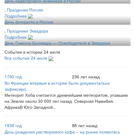
День кадастрового инженера в России
,
Праздники России
Подробнее
День флориста в России
,
Праздники Эквадора
Подробнее
День Симона Боливара — Освободителя в Эквадоре
События в истории 24 июля
Все события 24 июля
1790 год
236 лет назад
Во Франции впервые в истории было документально
зафиксиро...
Метеорит Хоба считается древнейшим метеоритом, упавшим
на Землю около 30 000 лет назад. Северная Намибия.
АфрикаВ Юго-Западной...
1938 год
88 лет назад
День рождения растворимого кофе – на рынке появилась