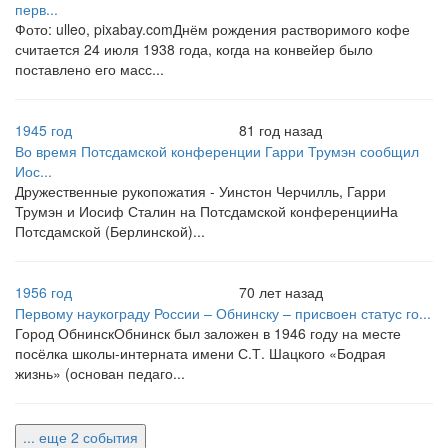
перв...
Фото: ulleo, pixabay.comДнём рождения растворимого кофе
считается 24 июля 1938 года, когда на конвейер было
поставлено его масс...
1945 год
81 год назад
Во время Потсдамской конференции Гарри Трумэн сообщил
Иос...
Дружественные рукопожатия - Уинстон Черчилль, Гарри
Трумэн и Иосиф Сталин на Потсдамской конференцииНа
Потсдамской (Берлинской)...
1956 год
70 лет назад
Первому наукограду России – Обнинску – присвоен статус го...
Город ОбнинскОбнинск был заложен в 1946 году на месте
посёлка школы-интерната имени С.Т. Шацкого «Бодрая
жизнь» (основан педаго...
... еще 2 события