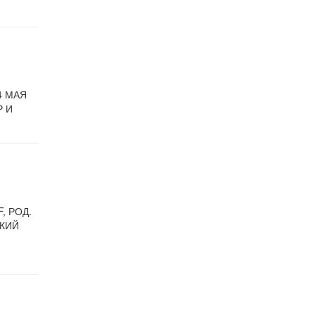
4 МАЯ
Р И
, РОД.
СКИЙ