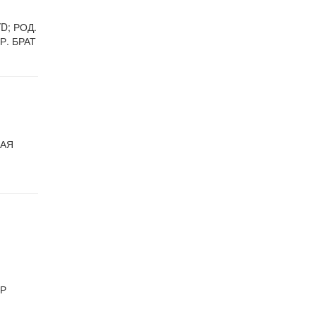
D; РОД.
Р. БРАТ
МАЯ
,
ЁР