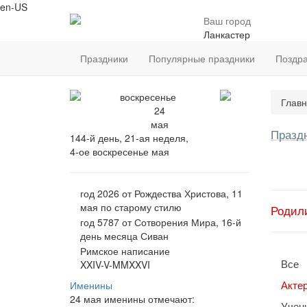
en-US
Ваш город
Ланкастер
Праздники
Популярные праздники
Поздр
воскресенье
Главн
24
мая
Празд
144-й день, 21-ая неделя,
4-ое воскресенье мая
год 2026 от Рождества Христова, 11
мая по старому стилю
Родил
год 5787 от Сотворения Мира, 16-й
день месяца Сиван
Римское написание
Все
XXIV-V-MMXXVI
Акте
Именины
24 мая именины отмечают:
Учен