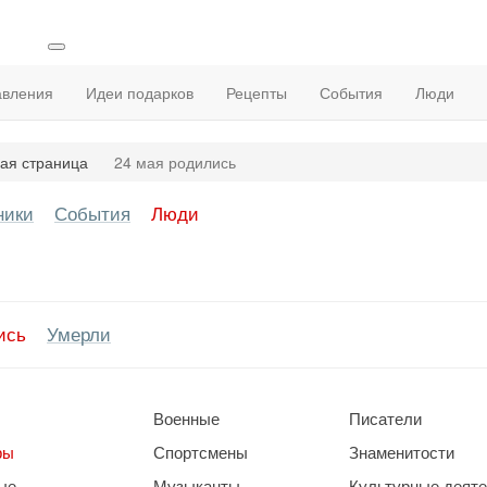
авления
Идеи подарков
Рецепты
События
Люди
ая страница
24 мая родились
ники
События
Люди
ись
Умерли
Военные
Писатели
ры
Спортсмены
Знаменитости
ые
Музыканты
Культурные деят